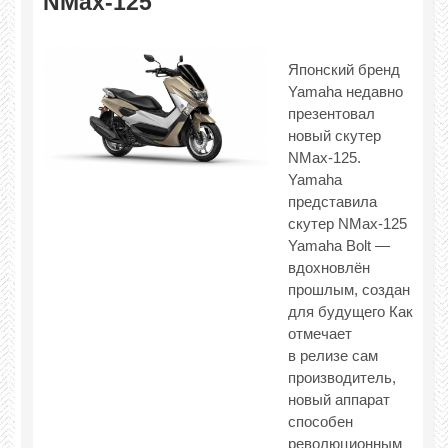
NMax-125
Японский бренд
Yamaha недавно
презентовал
новый скутер
NMax-125.
Yamaha
представила
скутер NMax-125
Yamaha Bolt —
вдохновлён
прошлым, создан
для будущего Как
отмечает
в релизе сам
производитель,
новый аппарат
способен
революционным