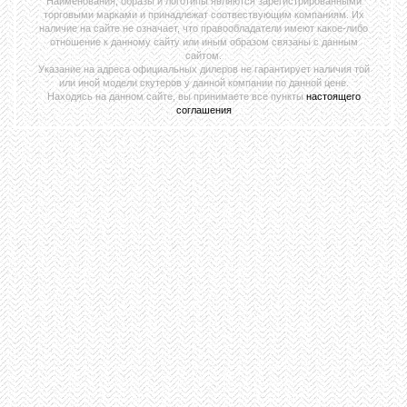
Наименования, образы и логотипы являются зарегистрированными
торговыми марками и принадлежат соотвествующим компаниям. Их
наличие на сайте не означает, что правообладатели имеют какое-либо
отношение к данному сайту или иным образом связаны с данным
сайтом.
Указание на адреса официальных дилеров не гарантирует наличия той
или иной модели скутеров у данной компании по данной цене.
Находясь на данном сайте, вы принимаете все пункты
настоящего
соглашения