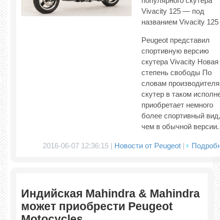
популярного скутера
Vivacity 125 — под
названием Vivacity 125
Peugeot представил
спортивную версию
скутера Vivacity Новая
степень свободы По
словам производителя
скутер в таком исполн
приобретает немного
более спортивный вид
чем в обычной версии.
2016-06-07 12:36:15 |
Новости от Peugeot
|
Подроб
Индийская Mahindra & Mahindra
может приобрести Peugeot
Motocycles