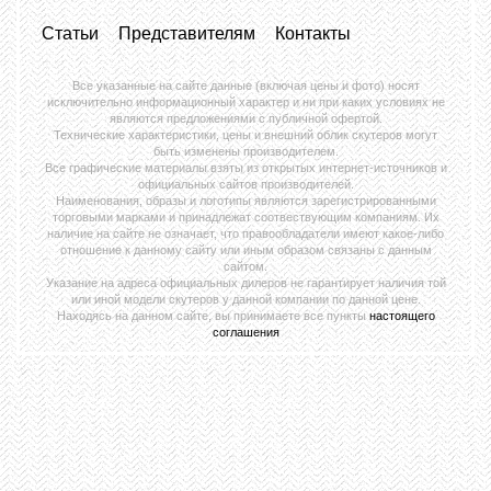
Статьи
Представителям
Контакты
Все указанные на сайте данные (включая цены и фото) носят
исключительно информационный характер и ни при каких условиях не
являются предложениями с публичной офертой.
Технические характеристики, цены и внешний облик скутеров могут
быть изменены производителем.
Все графические материалы взяты из открытых интернет-источников и
официальных сайтов производителей.
Наименования, образы и логотипы являются зарегистрированными
торговыми марками и принадлежат соотвествующим компаниям. Их
наличие на сайте не означает, что правообладатели имеют какое-либо
отношение к данному сайту или иным образом связаны с данным
сайтом.
Указание на адреса официальных дилеров не гарантирует наличия той
или иной модели скутеров у данной компании по данной цене.
Находясь на данном сайте, вы принимаете все пункты
настоящего
соглашения