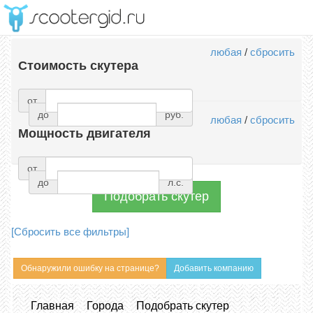
Меню
любая
/
сбросить
Стоимость скутера
от
до
руб.
любая
/
сбросить
Мощность двигателя
от
до
л.с.
Подобрать скутер
[Сбросить все фильтры]
Обнаружили ошибку на странице?
Добавить компанию
Главная
Города
Подобрать скутер